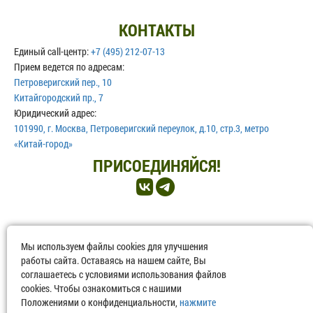
КОНТАКТЫ
Единый call-центр:
+7 (495) 212-07-13
Прием ведется по адресам:
Петроверигский пер., 10
Китайгородский пр., 7
Юридический адрес:
101990, г. Москва, Петроверигский переулок, д.10, стр.3, метро
«Китай-город»
ПРИСОЕДИНЯЙСЯ!
©2013-2026 НМИЦ ТПМ. Любое копирование и размещение в сторонних
Мы используем файлы cookies для улучшения
источниках информации возможно только при реальной ссылке на
работы сайта. Оставаясь на нашем сайте, Вы
соглашаетесь с условиями использования файлов
www.gnicpm.ru
cookies. Чтобы ознакомиться с нашими
Политика обработки персональных данных
Положениями о конфиденциальности,
нажмите