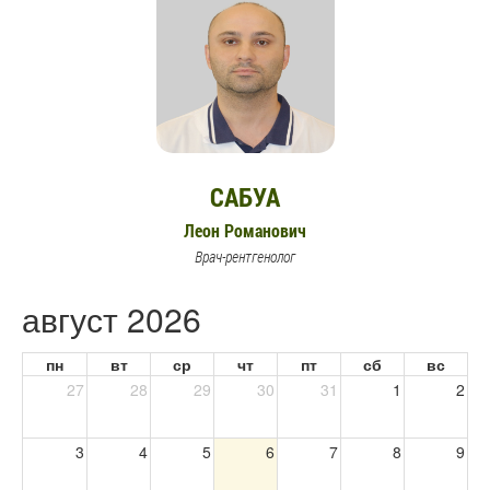
САБУА
Леон Романович
Врач-рентгенолог
август 2026
пн
вт
ср
чт
пт
сб
вс
27
28
29
30
31
1
2
3
4
5
6
7
8
9