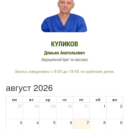
КУЛИКОВ
Демьян Анатольевич
Медицинский брат по массажу
Запись ежедневно с 8:00 до 19:45 по рабочим дням.
август 2026
пн
вт
ср
чт
пт
сб
вс
27
28
29
30
31
1
2
3
4
5
6
7
8
9