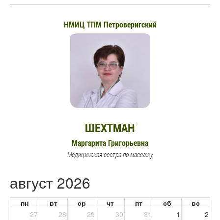
31
1
2
3
4
5
6
08:00-14:00
НМИЦ ТПМ Петроверигский
ШЕХТМАН
Маргарита Григорьевна
Медицинская сестра по массажу
август 2026
пн
вт
ср
чт
пт
сб
вс
27
28
29
30
31
1
2