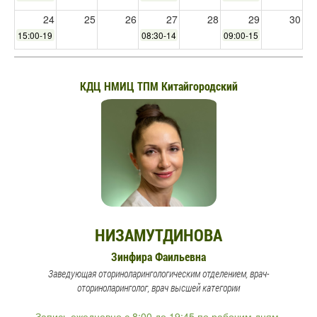
24
25
26
27
28
29
30
15:00-19:30
08:30-14:00
09:00-15:00
31
1
2
3
4
5
6
15:00-19:30
КДЦ НМИЦ ТПМ Китайгородский
НИЗАМУТДИНОВА
Зинфира Фаильевна
Заведующая оториноларингологическим отделением, врач-
оториноларинголог, врач высшей категории
Запись ежедневно с 8:00 до 19:45 по рабочим дням.