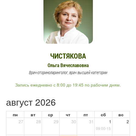
ЧИСТЯКОВА
Ольга Вячеславовна
Врач-оториноларинголог, врач высшей категории
Запись ежедневно с 8:00 до 19:45 по рабочим дням.
август 2026
пн
вт
ср
чт
пт
сб
вс
27
28
29
30
31
1
2
09:00-15:00