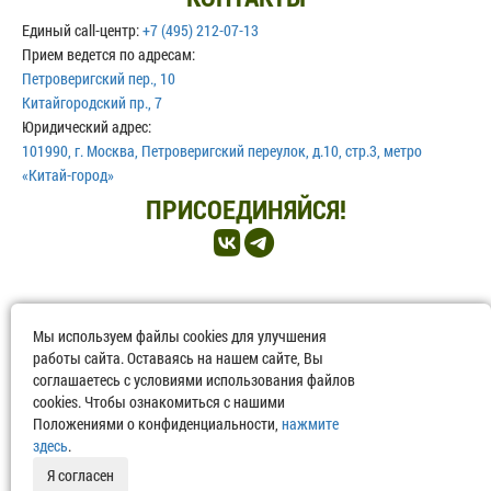
Единый call-центр:
+7 (495) 212-07-13
Прием ведется по адресам:
Петроверигский пер., 10
Китайгородский пр., 7
Юридический адрес:
101990, г. Москва, Петроверигский переулок, д.10, стр.3, метро
«Китай-город»
ПРИСОЕДИНЯЙСЯ!
©2013-2026 НМИЦ ТПМ. Любое копирование и размещение в сторонних
Мы используем файлы cookies для улучшения
источниках информации возможно только при реальной ссылке на
работы сайта. Оставаясь на нашем сайте, Вы
соглашаетесь с условиями использования файлов
www.gnicpm.ru
cookies. Чтобы ознакомиться с нашими
Политика обработки персональных данных
Положениями о конфиденциальности,
нажмите
здесь
.
Я согласен