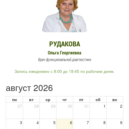
РУДАКОВА
Ольга Георгиевна
Врач функциональной диагностики
Запись ежедневно с 8:00 до 19:45 по рабочим дням.
август 2026
пн
вт
ср
чт
пт
сб
вс
27
28
29
30
31
1
2
3
4
5
6
7
8
9